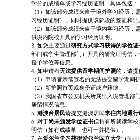
学分的成绩单或学习经历证明。具体包括：
（1）如该部分成绩来自于境外学习经历，
习经历证明），同时提供该阶段的签证和出
（2）如该部分成绩来自于境内学习经历，
供境内院校开具的学习经历证明。
3. 如您主要通过
研究方式学习获得的学位证
部门或学生管理部门）开具的研究证明信，
授予学位等信息。
4. 如申请者
无法提供留学期间护照
的，请提
（1）申请者亲笔签名的无法提交留学期间
（2）新护照首页或身份证或户籍簿。
（3）我国省市公安机关所属出入境管理部
居留情况信息。
5. 
港澳台居民
请提交港澳居民
来往内地通行
6. 对于
尚未颁发学位证书
但持有所就读学校
明信（如有成绩单，也可一并提供）。
7. 在
爱尔兰学习获得爱尔兰国立大学
（Nati