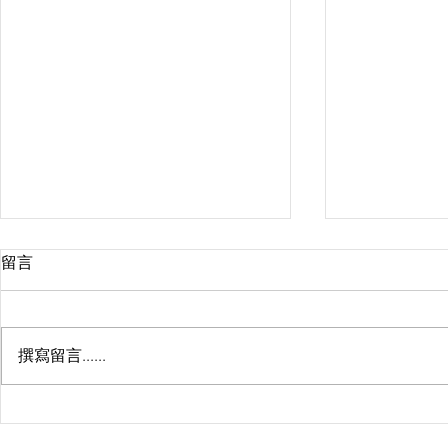
留言
撰寫留言......
回国行李哪家强，LuggEasy老有
LuggEasy
寄！（真心推荐）
李领导品牌