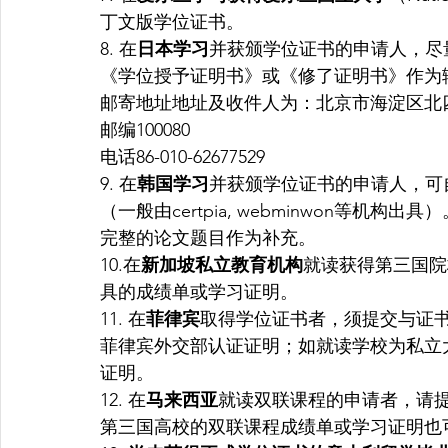
丁文版学位证书。
8. 在
日本学习
并获颁学位证书的申请人，尽
《学位授予证明书》或《修了证明书》作为
邮寄地址地址及收件人为：北京市海淀区北四
邮编100080
电话86-010-62677529
9. 在
韩国学习
并获颁学位证书的申请人，可
（一般由certpia, webminwon等
完整的论文题目作为补充。
10.在
新加坡私立教育机构
就读获得第三国院
具的成绩单或学习证明。
11. 在
菲律宾
取得学位证书者，须提交与证
菲律宾外交部认证证明；如就读学校为私立
证明。
12. 在
马来西亚
就读双联课程的申请者，请
第三国高校的双联课程成绩单或学习证明也