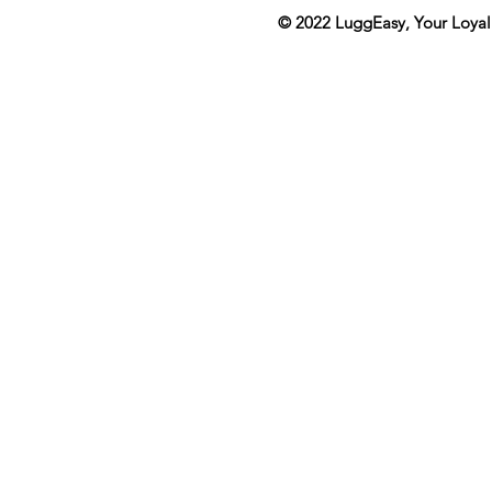
© 2022
LuggEasy
, Your Loya